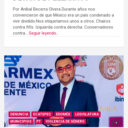
Por Aníbal Becerra Olvera Durante años nos
convencieron de que México era un país condenado a
vivir dividido.Nos etiquetamos unos a otros. Chairos
contra fifís. Izquierda contra derecha. Conservadores
contra...
Seguir leyendo...
DENUNCIA
ECATEPEC
EDOMÉX
LEGISLATURA
MUNICIPIOS
PT
VIOLENCIA DE GÉNERO