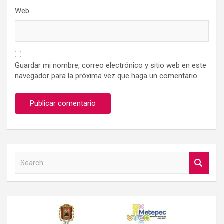
Web
Guardar mi nombre, correo electrónico y sitio web en este
navegador para la próxima vez que haga un comentario.
S
e
a
r
c
h