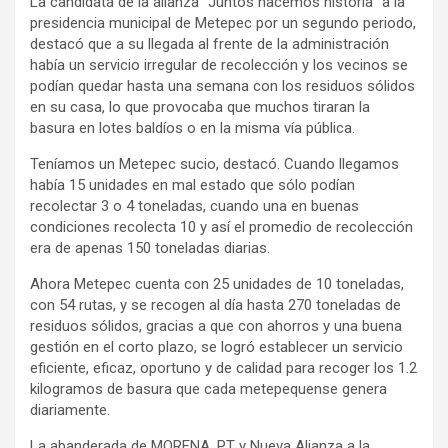
La candidata de la alianza “Juntos hacemos historia” a la
presidencia municipal de Metepec por un segundo periodo,
destacó que a su llegada al frente de la administración
había un servicio irregular de recolección y los vecinos se
podían quedar hasta una semana con los residuos sólidos
en su casa, lo que provocaba que muchos tiraran la
basura en lotes baldíos o en la misma vía pública.
Teníamos un Metepec sucio, destacó. Cuando llegamos
había 15 unidades en mal estado que sólo podían
recolectar 3 o 4 toneladas, cuando una en buenas
condiciones recolecta 10 y así el promedio de recolección
era de apenas 150 toneladas diarias.
Ahora Metepec cuenta con 25 unidades de 10 toneladas,
con 54 rutas, y se recogen al día hasta 270 toneladas de
residuos sólidos, gracias a que con ahorros y una buena
gestión en el corto plazo, se logró establecer un servicio
eficiente, eficaz, oportuno y de calidad para recoger los 1.2
kilogramos de basura que cada metepequense genera
diariamente.
La abanderada de MORENA, PT y Nueva Alianza a la