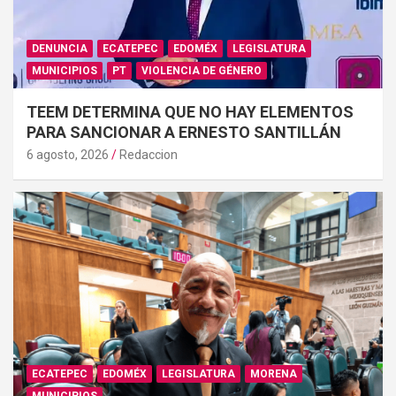
DENUNCIA
ECATEPEC
EDOMÉX
LEGISLATURA
MUNICIPIOS
PT
VIOLENCIA DE GÉNERO
TEEM DETERMINA QUE NO HAY ELEMENTOS
PARA SANCIONAR A ERNESTO SANTILLÁN
6 agosto, 2026
Redaccion
ECATEPEC
EDOMÉX
LEGISLATURA
MORENA