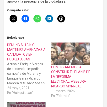
apoyo y la presencia de la ciudadanía.
Comparte esto:
Relacionado
DENUNCIA HIGINIO
MARTÍNEZ AMENAZAS A
CANDIDATOS EN
HUIXQUILUCAN
Acusa a Enrique Vargas
COMENZAREMOS A
de pretender impedir
CONSTRUIR EL PLAN B DE
campaña de Morena y
LA REFORMA
Enrique Garay Ricardo
ELECTORAL, ASEGURA
Monreal y su bancada en
RICARDO MONREAL
el Senado arropan a
24 mayo, 2021
11 marzo, 2026
Garay y advierten que se
En "Huixquilucan"
En "Edoméx"
judicializará la elección El
senador de Morena por el
Estado de México, Higinio