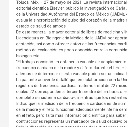
Toluca, Méx. – 27 de mayo de 2021. La revista internacional
editorial científica Elsevier, publicó la investigación de Ca
de la Universidad Autónoma del Estado de México (UAEM), 
evalúa la sincronización del pulso del corazón de la madre c
estado de salud de ambos.
De esta manera, la mayor editorial de libros de medicina y l
Licenciatura en Bioingeniería Médica de la UAEM, por aport
gestación, así como ofrecer datos de las frecuencias card
método de evaluación es poco conocido entre la comunidad
bioingeniería.
“El trabajo consistió en obtener la variable de acoplamien
frecuencia cardiaca de la madre y el feto durante el tercer
además de determinar si esta variable podría ser un indicad
La pasante auriverde detalló que en colaboración con la U
registros de frecuencia cardiaca materno-fetal de 22 mexi
cuales 22 corresponden al tercer trimestre del embarazo -e
completo su sistema cardiaco-, mientras que los restantes 
Indicó que la medición de la frecuencia cardiaca es de sum
de la madre y el feto funcionan adecuadamente. Se ha demos
en el feto, pero falta más información científica para saber 
contracciones representa un marcador de salud decisivo p