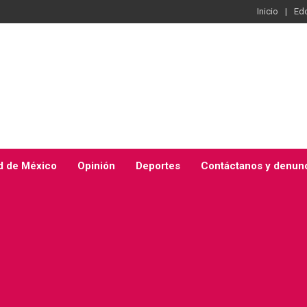
Inicio
Ed
d de México
Opinión
Deportes
Contáctanos y denun