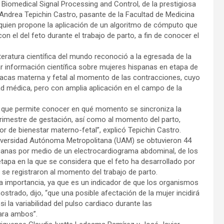
 Biomedical Signal Processing and Control, de la prestigiosa
rla Andrea Tepichin Castro, pasante de la Facultad de Medicina
quien propone la aplicación de un algoritmo de cómputo que
on el del feto durante el trabajo de parto, a fin de conocer el
iteratura científica del mundo reconoció a la egresada de la
ar información científica sobre mujeres hispanas en etapa de
iacas materna y fetal al momento de las contracciones, cuyo
 médica, pero con amplia aplicación en el campo de la
to que permite conocer en qué momento se sincroniza la
 trimestre de gestación, así como al momento del parto,
or de bienestar materno-fetal”, explicó Tepichin Castro.
niversidad Autónoma Metropolitana (UAM) se obtuvieron 44
canas por medio de un electrocardiograma abdominal, de los
tapa en la que se considera que el feto ha desarrollado por
se registraron al momento del trabajo de parto.
a importancia, ya que es un indicador de que los organismos
trado, dijo, “que una posible afectación de la mujer incidirá
si la variabilidad del pulso cardiaco durante las
ara ambos”.