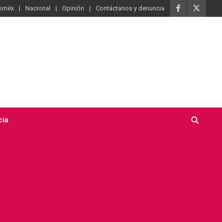
oméx
Nacional
Opinión
Contáctanos y denuncia
cia