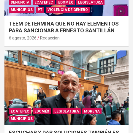
DENUNCIA
ECATEPEC
EDOMÉX
LEGISLATURA
MUNICIPIOS
PT
VIOLENCIA DE GÉNERO
TEEM DETERMINA QUE NO HAY ELEMENTOS
PARA SANCIONAR A ERNESTO SANTILLÁN
6 agosto, 2026
Redaccion
ECATEPEC
EDOMÉX
LEGISLATURA
MORENA
MUNICIPIOS
ESCUCHAR Y DAR SOLUCIONES TAMBIÉN ES