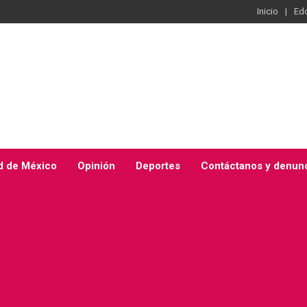
Inicio
Ed
d de México
Opinión
Deportes
Contáctanos y denun