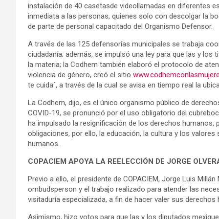
instalación de 40 casetasde videollamadas en diferentes es
inmediata a las personas, quienes solo con descolgar la b
de parte de personal capacitado del Organismo Defensor.
A través de las 125 defensorías municipales se trabaja coo
ciudadanía; además, se impulsó una ley para que las y los 
la materia; la Codhem también elaboró el protocolo de atenc
violencia de género, creó el sitio
www.codhemconlasmujere
te cuida´, a través de la cual se avisa en tiempo real la ubic
La Codhem, dijo, es el único organismo público de derechos
COVID-19, se pronunció por el uso obligatorio del cubreboc
ha impulsado la resignificación de los derechos humanos,
obligaciones, por ello, la educación, la cultura y los valor
humanos.
COPACIEM APOYA LA REELECCIÓN DE JORGE OLVER
Previo a ello, el presidente de COPACIEM, Jorge Luis Millán
ombudsperson y el trabajo realizado para atender las neces
visitaduría especializada, a fin de hacer valer sus derecho
Asimismo, hizo votos para que las y los diputados mexiqu