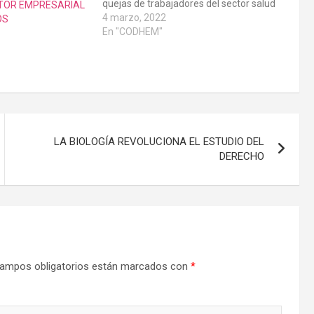
quejas de trabajadores del sector salud
TOR EMPRESARIAL
por falta de materiales e instrumental
4 marzo, 2022
OS
para poder brindar los
En "CODHEM"
serviciosAutoridades de salud deben
responder a las expectativas de la
población y garantizar el derecho
humano…
LA BIOLOGÍA REVOLUCIONA EL ESTUDIO DEL
DERECHO
ampos obligatorios están marcados con
*