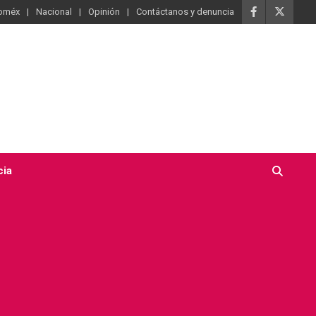
oméx
Nacional
Opinión
Contáctanos y denuncia
cia