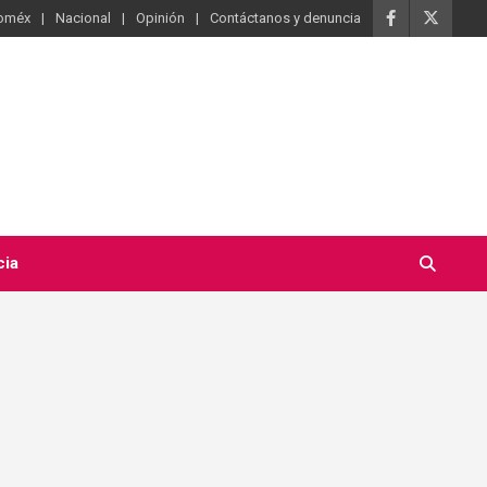
oméx
Nacional
Opinión
Contáctanos y denuncia
cia