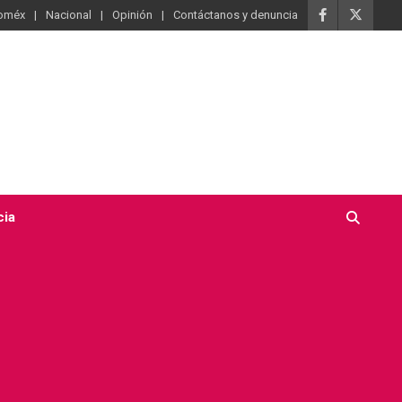
oméx
Nacional
Opinión
Contáctanos y denuncia
cia