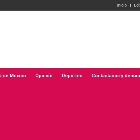
Inicio
Ed
d de México
Opinión
Deportes
Contáctanos y denun