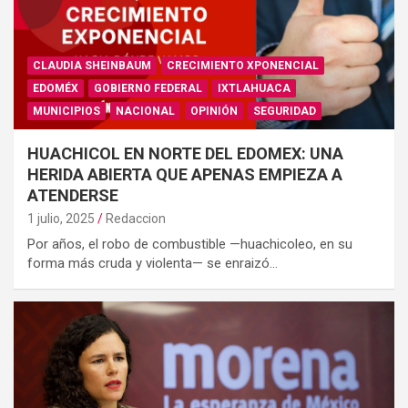
CLAUDIA SHEINBAUM
CRECIMIENTO XPONENCIAL
EDOMÉX
GOBIERNO FEDERAL
IXTLAHUACA
MUNICIPIOS
NACIONAL
OPINIÓN
SEGURIDAD
HUACHICOL EN NORTE DEL EDOMEX: UNA
HERIDA ABIERTA QUE APENAS EMPIEZA A
ATENDERSE
1 julio, 2025
Redaccion
Por años, el robo de combustible —huachicoleo, en su
forma más cruda y violenta— se enraizó…