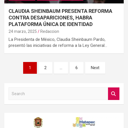
CLAUDIA SHEINBAUM PRESENTA REFORMA
CONTRA DESAPARICIONES, HABRA
PLATAFORMA ÚNICA DE IDENTIDAD
24 marzo, 2025
Redaccion
La Presidenta de México, Claudia Sheinbaum Pardo,
presentó las iniciativas de reforma a la Ley General…
Paginación
1
2
…
6
Next
de
entradas
S
e
a
r
c
h