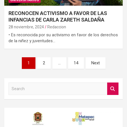
RECONOCEN ACTIVISMO A FAVOR DE LAS
INFANCIAS DE CARLA ZARETH SALDAÑA
28 noviembre, 2024
Redaccion
• Es reconocida por su activismo en favor de los derechos
de la niñez y juventudes…
Paginación
1
2
…
14
Next
de
entradas
S
e
a
r
c
h