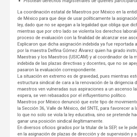
Pisotean derechos magisteriales de quienes participaro
La coordinación estatal de Maestros por México en la entid
de México para que deje de usar políticamente la asignació
ley, dado que no se apegan a la legalidad que obliga que 
mientras que por otro lado se violenta los derechos labora
proceso de evaluación con la finalidad de alcanzar ese asc
Explicaron que dicha asignación indebida ya fue reportada 
por la maestra Delfina Gómez Álvarez quien ha girado instru
Maestras y los Maestros (USICAM) y al coordinador de la m
indebida de las plazas directivas y docentes, que no se ap
pasaron la evaluación correspondiente.
La situación en extremo es de gravedad, pues mientras esto
estructura sindical de cara a la renovación de la dirigencia
maestros ven vulneradas sus aspiraciones a un ascenso labo
espera, se ven rebasados por el influyentismo político.
Maestros por México denunció que este tipo de movimiento
la Sección 36, Valle de México, del SNTE, para favorecer a l
lo que no solo se viola la ley educativa, sino se pretende h
ganar una posición sindical ilegítimamente.
En diversos oficios girados por la titular de la SEP, se le pid
en la asignación de plazas de dirección y de supervisión y 