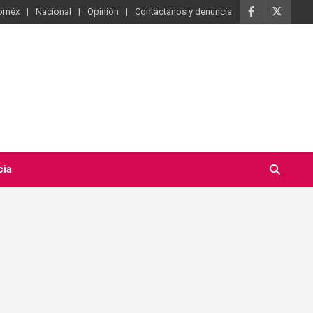
oméx
Nacional
Opinión
Contáctanos y denuncia
cia