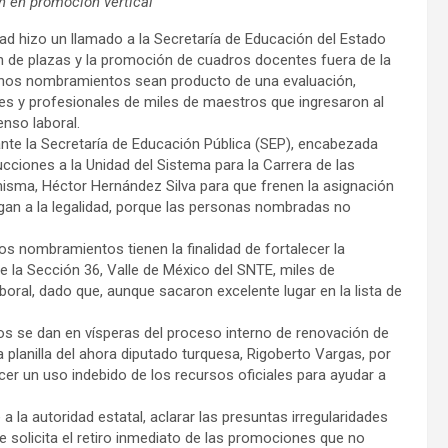
n en promoción vertical
ad hizo un llamado a la Secretaría de Educación del Estado
n de plazas y la promoción de cuadros docentes fuera de la
dichos nombramientos sean producto de una evaluación,
les y profesionales de miles de maestros que ingresaron al
enso laboral.
ante la Secretaría de Educación Pública (SEP), encabezada
cciones a la Unidad del Sistema para la Carrera de las
isma, Héctor Hernández Silva para que frenen la asignación
egan a la legalidad, porque las personas nombradas no
s nombramientos tienen la finalidad de fortalecer la
 de la Sección 36, Valle de México del SNTE, miles de
ral, dado que, aunque sacaron excelente lugar en la lista de
s se dan en vísperas del proceso interno de renovación de
a planilla del ahora diputado turquesa, Rigoberto Vargas, por
acer un uso indebido de los recursos oficiales para ayudar a
e a la autoridad estatal, aclarar las presuntas irregularidades
se solicita el retiro inmediato de las promociones que no