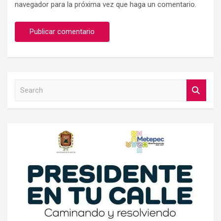
navegador para la próxima vez que haga un comentario.
S
e
a
r
c
h