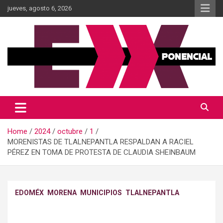
Skip
jueves, agosto 6, 2026
to
content
Información al momento
Diario Xponencial Mx
Home
2024
octubre
1
MORENISTAS DE TLALNEPANTLA RESPALDAN A RACIEL
PÉREZ EN TOMA DE PROTESTA DE CLAUDIA SHEINBAUM
EDOMÉX
MORENA
MUNICIPIOS
TLALNEPANTLA