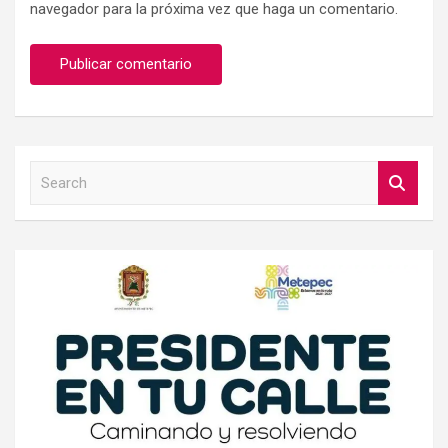
navegador para la próxima vez que haga un comentario.
S
e
a
r
c
h