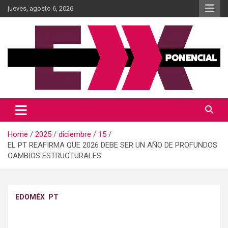
Skip
jueves, agosto 6, 2026
to
content
Información al momento
Diario Xponencial Mx
Home
2025
diciembre
15
EL PT REAFIRMA QUE 2026 DEBE SER UN AÑO DE PROFUNDOS
CAMBIOS ESTRUCTURALES
EDOMÉX
PT