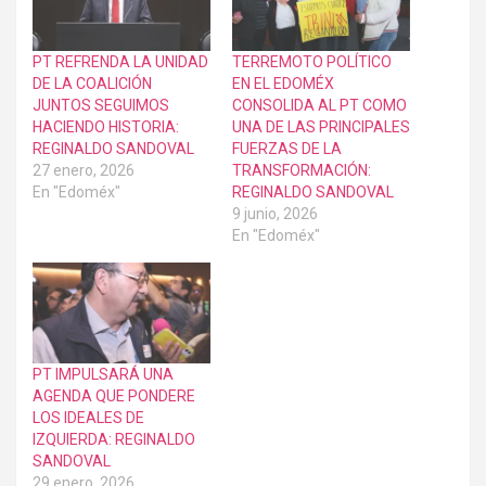
PT REFRENDA LA UNIDAD
TERREMOTO POLÍTICO
DE LA COALICIÓN
EN EL EDOMÉX
JUNTOS SEGUIMOS
CONSOLIDA AL PT COMO
HACIENDO HISTORIA:
UNA DE LAS PRINCIPALES
REGINALDO SANDOVAL
FUERZAS DE LA
27 enero, 2026
TRANSFORMACIÓN:
En "Edoméx"
REGINALDO SANDOVAL
9 junio, 2026
En "Edoméx"
PT IMPULSARÁ UNA
AGENDA QUE PONDERE
LOS IDEALES DE
IZQUIERDA: REGINALDO
SANDOVAL
29 enero, 2026