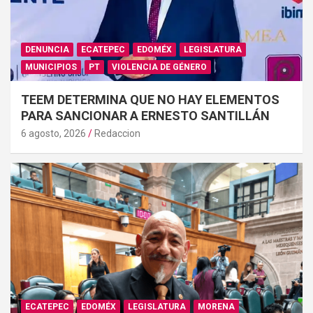
DENUNCIA
ECATEPEC
EDOMÉX
LEGISLATURA
MUNICIPIOS
PT
VIOLENCIA DE GÉNERO
TEEM DETERMINA QUE NO HAY ELEMENTOS
PARA SANCIONAR A ERNESTO SANTILLÁN
6 agosto, 2026
Redaccion
ECATEPEC
EDOMÉX
LEGISLATURA
MORENA