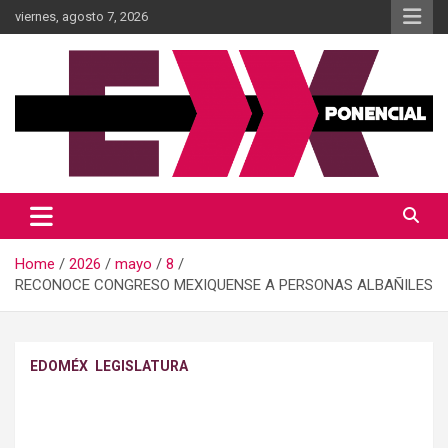
Skip
viernes, agosto 7, 2026
to
content
Información al momento
Diario Xponencial Mx
Home
2026
mayo
8
RECONOCE CONGRESO MEXIQUENSE A PERSONAS ALBAÑILES
EDOMÉX
LEGISLATURA