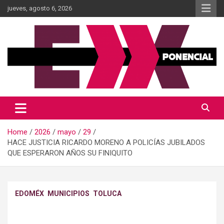
Skip
jueves, agosto 6, 2026
to
content
Información al momento
Diario Xponencial Mx
Home
2026
mayo
29
HACE JUSTICIA RICARDO MORENO A POLICÍAS JUBILADOS
QUE ESPERARON AÑOS SU FINIQUITO
EDOMÉX
MUNICIPIOS
TOLUCA