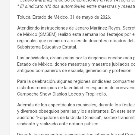
* El sindicato rifó dos automóviles entre maestras y maestr
Toluca, Estado de México, 31 de mayo de 2026.
Atendiendo instrucciones de Jenaro Martínez Reyes, Secreta
de México (SMSEM) realizó esta semana los festejos por el
regionales que reunieron a miles de docentes retirados del
Subsistema Educativo Estatal.
Las actividades, organizadas por la dirigencia encabezada p
Estado de México, donde maestras y maestros jubilados con
antiguos compañeros de escuela, generación y profesión.
Para la celebración, algunas regiones sindicales compartier
distintos municipios de la entidad en espacios de convi
Campeche Show, Diablos Locos y Tropi-rollo.
Además de los espectáculos musicales, durante los festejos 
y diversos obsequios para las y los asistentes. En este sen
auditorio “Forjadores de la Unidad Sindical”, sorteo transmit
sindicato y realizado ante notario público.
Durante los encuentros regionales, los integrantes del Comi