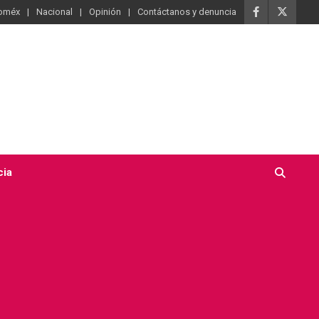
oméx
Nacional
Opinión
Contáctanos y denuncia
cia