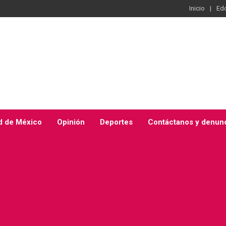
Inicio
Ed
d de México
Opinión
Deportes
Contáctanos y denun