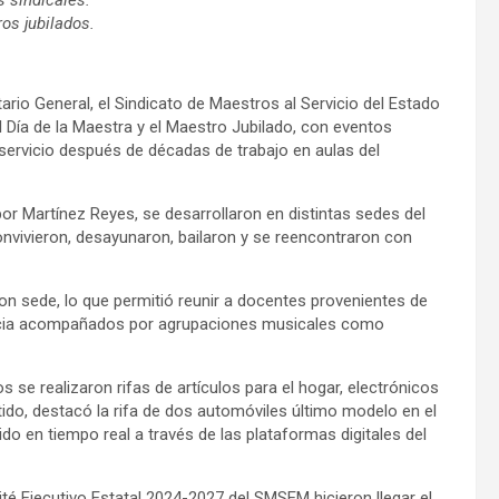
os jubilados.
rio General, el Sindicato de Maestros al Servicio del Estado
 Día de la Maestra y el Maestro Jubilado, con eventos
 servicio después de décadas de trabajo en aulas del
or Martínez Reyes, se desarrollaron en distintas sedes del
vivieron, desayunaron, bailaron y se reencontraron con
on sede, lo que permitió reunir a docentes provenientes de
vencia acompañados por agrupaciones musicales como
se realizaron rifas de artículos para el hogar, electrónicos
tido, destacó la rifa de dos automóviles último modelo en el
ido en tiempo real a través de las plataformas digitales del
té Ejecutivo Estatal 2024-2027 del SMSEM hicieron llegar el