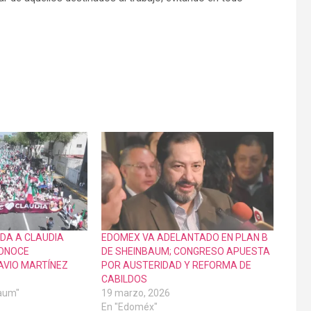
DA A CLAUDIA
EDOMEX VA ADELANTADO EN PLAN B
CONOCE
DE SHEINBAUM; CONGRESO APUESTA
AVIO MARTÍNEZ
POR AUSTERIDAD Y REFORMA DE
CABILDOS
baum"
19 marzo, 2026
En "Edoméx"