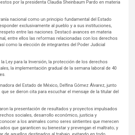
uestos por la presidenta Claudia Sheinbaum Pardo en materia
eranía nacional como un principio fundamental del Estado
esponder exclusivamente al pueblo y a sus instituciones,
y respeto entre las naciones. Destacó avances en materia
onal, entre ellos las reformas relacionadas con los derechos
sí como la elección de integrantes del Poder Judicial
 la Ley para la Inversión, la protección de los derechos
tales, la implementación gradual de la semana laboral de 40
es.
rnadora del Estado de México, Delfina Gómez Álvarez, junto
que se dieron cita para escuchar el mensaje de la titular del
uaron la presentación de resultados y proyectos impulsados
echos sociales, desarrollo económico, justicia y
reconocer a los animales como seres sintientes que merecen
dados que garanticen su bienestar y prevengan el maltrato; y
r de aquellos destinados al trabajo, evitando en todo