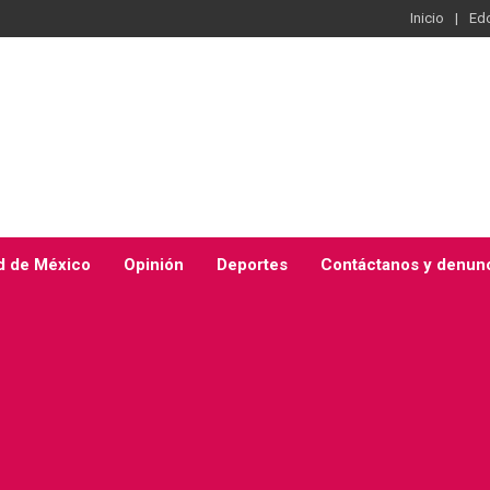
Inicio
Ed
d de México
Opinión
Deportes
Contáctanos y denun