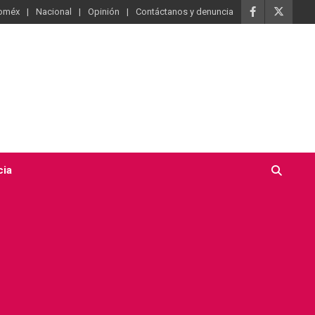
oméx
Nacional
Opinión
Contáctanos y denuncia
cia