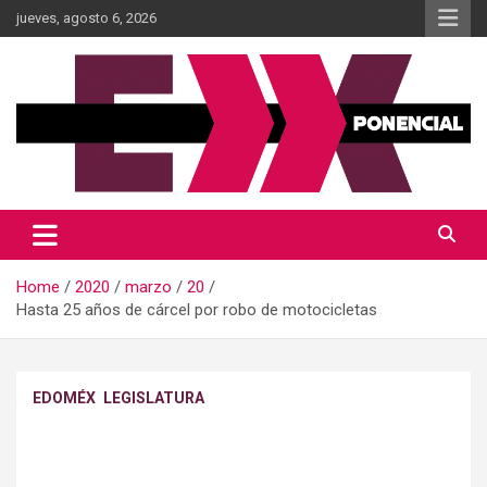
Skip
jueves, agosto 6, 2026
to
content
Información al momento
Diario Xponencial Mx
Home
2020
marzo
20
Hasta 25 años de cárcel por robo de motocicletas
EDOMÉX
LEGISLATURA