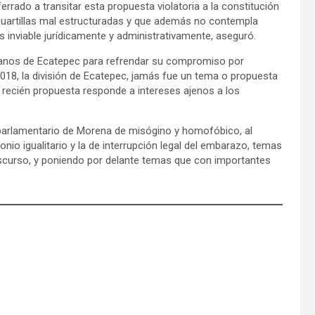
rrado a transitar esta propuesta violatoria a la constitución
 cuartillas mal estructuradas y que además no contempla
s inviable jurídicamente y administrativamente, aseguró.
adanos de Ecatepec para refrendar su compromiso por
2018, la división de Ecatepec, jamás fue un tema o propuesta
a recién propuesta responde a intereses ajenos a los
o parlamentario de Morena de misógino y homofóbico, al
nio igualitario y la de interrupción legal del embarazo, temas
discurso, y poniendo por delante temas que con importantes