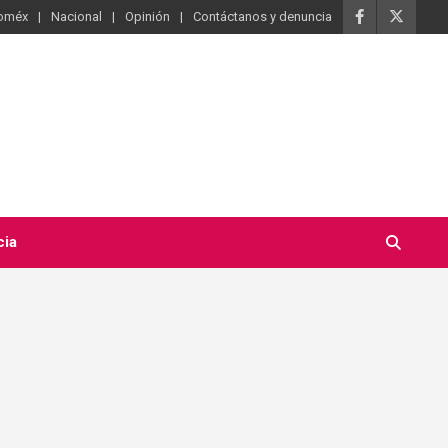
oméx
Nacional
Opinión
Contáctanos y denuncia
cia