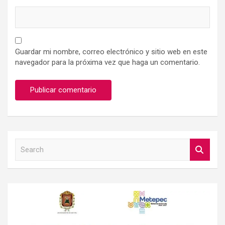
Guardar mi nombre, correo electrónico y sitio web en este
navegador para la próxima vez que haga un comentario.
S
e
a
r
c
h