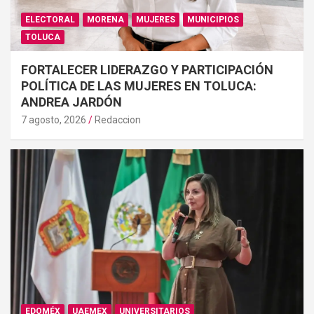
ELECTORAL
MORENA
MUJERES
MUNICIPIOS
TOLUCA
FORTALECER LIDERAZGO Y PARTICIPACIÓN
POLÍTICA DE LAS MUJERES EN TOLUCA:
ANDREA JARDÓN
7 agosto, 2026
Redaccion
EDOMÉX
UAEMEX
UNIVERSITARIOS