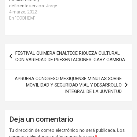
deficiente servicio: Jorge
GarcíaSe suman las
4 marzo, 2022
quejas de trabajadores
En "CODHEM"
del sector salud por falta
de materiales e
instrumental para poder
brindar los
Navegación
serviciosAutoridades de
FESTIVAL QUIMERA ENALTECE RIQUEZA CULTURAL
salud deben responder a
de
CON VARIEDAD DE PRESENTACIONES: GABY GAMBOA
las expectativas de la
entradas
población y garantizar el
derecho humano…
APRUEBA CONGRESO MEXIQUENSE MINUTAS SOBRE
MOVILIDAD Y SEGURIDAD VIAL Y DESARROLLO
INTEGRAL DE LA JUVENTUD
Deja un comentario
Tu dirección de correo electrónico no será publicada.
Los
campos obligatorios están marcados con
*