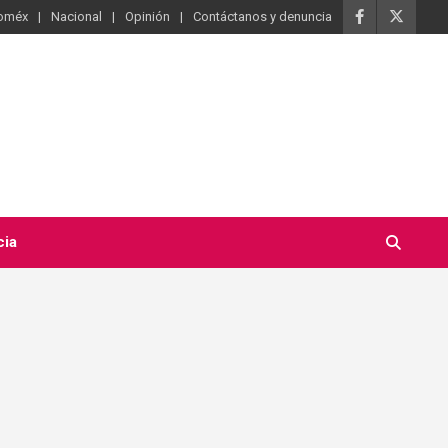
oméx
Nacional
Opinión
Contáctanos y denuncia
cia