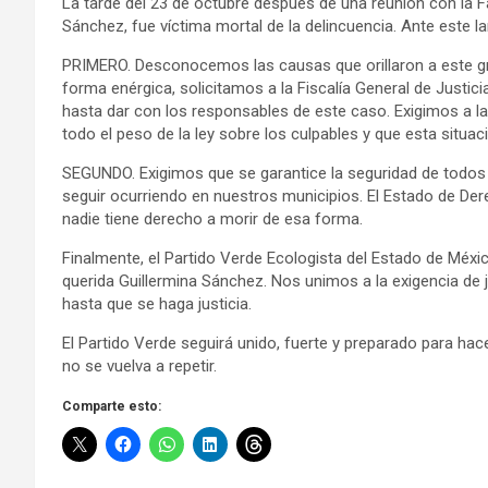
La tarde del 23 de octubre después de una reunión con la F
Sánchez, fue víctima mortal de la delincuencia. Ante este 
PRIMERO. Desconocemos las causas que orillaron a este gru
forma enérgica, solicitamos a la Fiscalía General de Justici
hasta dar con los responsables de este caso. Exigimos a l
todo el peso de la ley sobre los culpables y que esta situa
SEGUNDO. Exigimos que se garantice la seguridad de todos 
seguir ocurriendo en nuestros municipios. El Estado de Der
nadie tiene derecho a morir de esa forma.
Finalmente, el Partido Verde Ecologista del Estado de Méxi
querida Guillermina Sánchez. Nos unimos a la exigencia de 
hasta que se haga justicia.
El Partido Verde seguirá unido, fuerte y preparado para hac
no se vuelva a repetir.
Comparte esto: