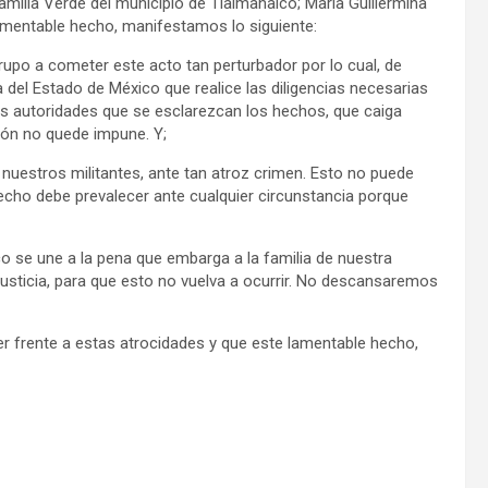
amilia Verde del municipio de Tlalmanalco; María Guillermina
lamentable hecho, manifestamos lo siguiente:
po a cometer este acto tan perturbador por lo cual, de
a del Estado de México que realice las diligencias necesarias
as autoridades que se esclarezcan los hechos, que caiga
ción no quede impune. Y;
nuestros militantes, ante tan atroz crimen. Esto no puede
echo debe prevalecer ante cualquier circunstancia porque
co se une a la pena que embarga a la familia de nuestra
justicia, para que esto no vuelva a ocurrir. No descansaremos
er frente a estas atrocidades y que este lamentable hecho,