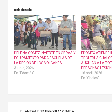
Relacionado
DELFINA GÓMEZ INVIERTE EN OBRAS Y
EDOMEX ATIENDE I
EQUIPAMIENTO PARA ESCUELAS DE
TROLEBÚS CHALC
LA REGIÓN DE LOS VOLCANES
AUXILIAN A LA TO
3 junio, 2026
PERSONAS LESIO
En "Edoméx"
16 abril, 2026
En "Chalco"
Navegación
PLANTEA PRD REFORMAS PARA