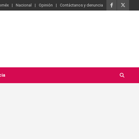
oméx
Nacional
Opinión
Contáctanos y denuncia
cia