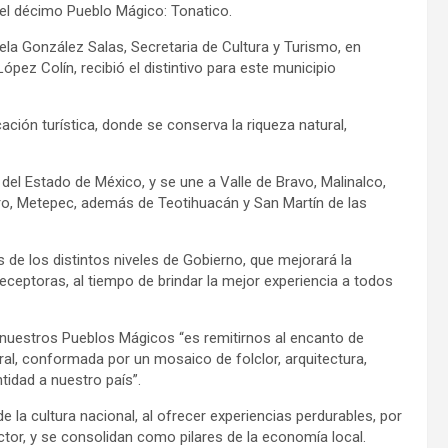
el décimo Pueblo Mágico: Tonatico.
la González Salas, Secretaria de Cultura y Turismo, en
pez Colín, recibió el distintivo para este municipio
ión turística, donde se conserva la riqueza natural,
del Estado de México, y se une a Valle de Bravo, Malinalco,
l Oro, Metepec, además de Teotihuacán y San Martín de las
e los distintos niveles de Gobierno, que mejorará la
eceptoras, al tiempo de brindar la mejor experiencia a todos
e nuestros Pueblos Mágicos “es remitirnos al encanto de
ral, conformada por un mosaico de folclor, arquitectura,
tidad a nuestro país”.
la cultura nacional, al ofrecer experiencias perdurables, por
ctor, y se consolidan como pilares de la economía local.