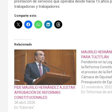
prestación de servicios que operaba desde hacía 15 años p
trabajadoras y trabajadores.
Comparte esto:
Relacionado
MAURILIO HERNÁN
PARA TULTITLÁN
Pendiente en la Leg
la Reforma Constitu
el proceso de la Re
Cámara de Diputados
Presupuesto de Egr
del Estado de que s
21 noviembre, 202
PIDE MAURILIO HERNÁNDEZ AJUSTAR
las y los diputados 
En "Informes de ac
APROBACIÓN DE REFORMAS
noviembre del 2023
CONSTITUCIONALES
Maurilio Hernánde
28 abril, 2026
En "Edoméx"