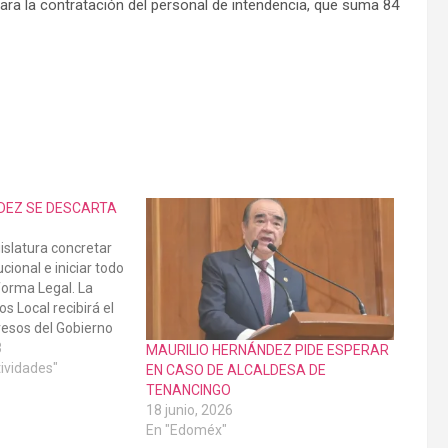
ara la contratación del personal de intendencia, que suma 84
DEZ SE DESCARTA
islatura concretar
cional e iniciar todo
forma Legal. La
 Local recibirá el
esos del Gobierno
erá analizado por
3
MAURILIO HERNÁNDEZ PIDE ESPERAR
Tultitlán, Méx, 20 de
tividades"
EN CASO DE ALCALDESA DE
.-El diputado
TENANCINGO
z…
18 junio, 2026
En "Edoméx"