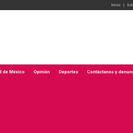
Inicio
Ed
d de México
Opinión
Deportes
Contáctanos y denun