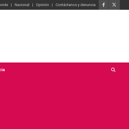
oméx
Nacional
Opinión
Contáctanos y denuncia
cia