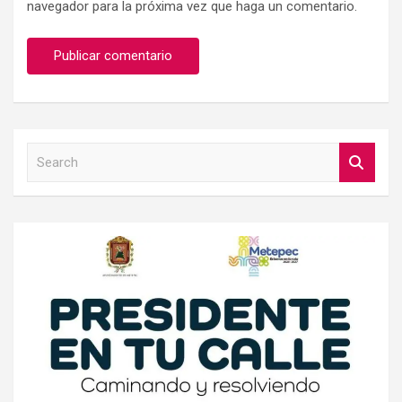
navegador para la próxima vez que haga un comentario.
S
e
a
r
c
h