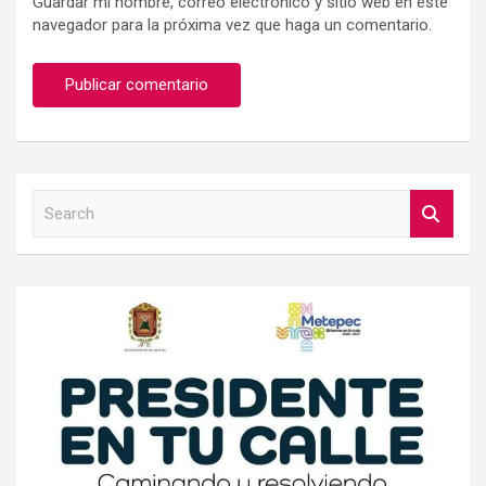
Guardar mi nombre, correo electrónico y sitio web en este
navegador para la próxima vez que haga un comentario.
S
e
a
r
c
h