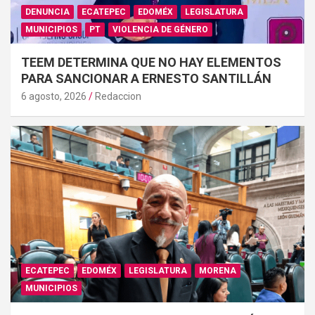
DENUNCIA
ECATEPEC
EDOMÉX
LEGISLATURA
MUNICIPIOS
PT
VIOLENCIA DE GÉNERO
TEEM DETERMINA QUE NO HAY ELEMENTOS
PARA SANCIONAR A ERNESTO SANTILLÁN
6 agosto, 2026
Redaccion
ECATEPEC
EDOMÉX
LEGISLATURA
MORENA
MUNICIPIOS