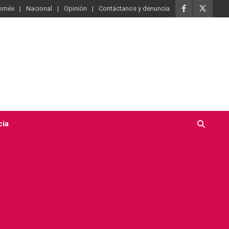
oméx
Nacional
Opinión
Contáctanos y denuncia
cia