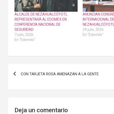
ALCALDE DE NEZAHUALCÓYOTL
ANUNCIAN CONGR
REPRESENTARÁ AL EDOMEX EN
INTERNACIONAL D
CONFERENCIA NACIONAL DE
NEZAHUALCÓYOT
SEGURIDAD
29 julio, 2026
7 julio, 2026
En "Edoméx"
En "Edoméx"
Navegación
CON TARJETA ROSA AMENAZAN A LA GENTE
de
entradas
Deja un comentario