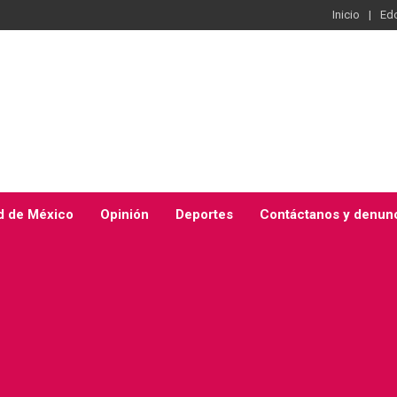
Inicio
Ed
d de México
Opinión
Deportes
Contáctanos y denun