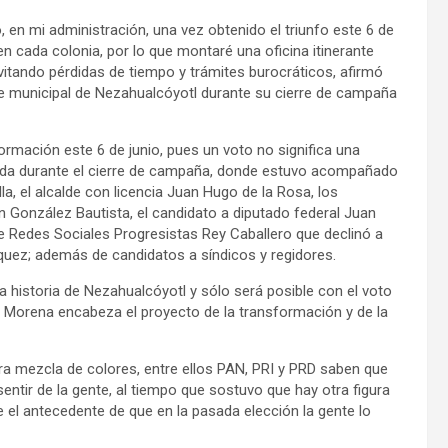
 en mi administración, una vez obtenido el triunfo este 6 de
en cada colonia, por lo que montaré una oficina itinerante
evitando pérdidas de tiempo y trámites burocráticos, afirmó
e municipal de Nezahualcóyotl durante su cierre de campaña
ormación este 6 de junio, pues un voto no significa una
ueda durante el cierre de campaña, donde estuvo acompañado
a, el alcalde con licencia Juan Hugo de la Rosa, los
n González Bautista, el candidato a diputado federal Juan
de Redes Sociales Progresistas Rey Caballero que declinó a
rquez; además de candidatos a síndicos y regidores.
a historia de Nezahualcóyotl y sólo será posible con el voto
ue Morena encabeza el proyecto de la transformación y de la
ara mezcla de colores, entre ellos PAN, PRI y PRD saben que
entir de la gente, al tiempo que sostuvo que hay otra figura
 el antecedente de que en la pasada elección la gente lo