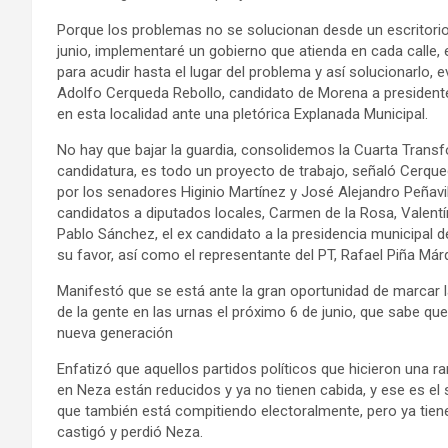
Porque los problemas no se solucionan desde un escritorio,
junio, implementaré un gobierno que atienda en cada calle, 
para acudir hasta el lugar del problema y así solucionarlo, 
Adolfo Cerqueda Rebollo, candidato de Morena a president
en esta localidad ante una pletórica Explanada Municipal.
No hay que bajar la guardia, consolidemos la Cuarta Transf
candidatura, es todo un proyecto de trabajo, señaló Cerq
por los senadores Higinio Martínez y José Alejandro Peñavill
candidatos a diputados locales, Carmen de la Rosa, Valentí
Pablo Sánchez, el ex candidato a la presidencia municipal 
su favor, así como el representante del PT, Rafael Piña Má
Manifestó que se está ante la gran oportunidad de marcar l
de la gente en las urnas el próximo 6 de junio, que sabe q
nueva generación
Enfatizó que aquellos partidos políticos que hicieron una r
en Neza están reducidos y ya no tienen cabida, y ese es el s
que también está compitiendo electoralmente, pero ya tiene
castigó y perdió Neza.