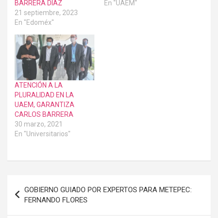
BARRERA DÍAZ
En "UAEM"
21 septiembre, 2023
En "Edoméx"
ATENCIÓN A LA
PLURALIDAD EN LA
UAEM, GARANTIZA
CARLOS BARRERA
30 marzo, 2021
En "Universitarios"
Navegación
GOBIERNO GUIADO POR EXPERTOS PARA METEPEC:
de
FERNANDO FLORES
entradas