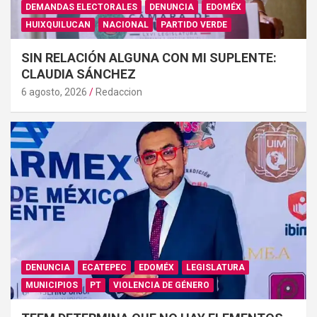
DEMANDAS ELECTORALES
DENUNCIA
EDOMÉX
HUIXQUILUCAN
NACIONAL
PARTIDO VERDE
SIN RELACIÓN ALGUNA CON MI SUPLENTE:
CLAUDIA SÁNCHEZ
6 agosto, 2026
Redaccion
DENUNCIA
ECATEPEC
EDOMÉX
LEGISLATURA
MUNICIPIOS
PT
VIOLENCIA DE GÉNERO