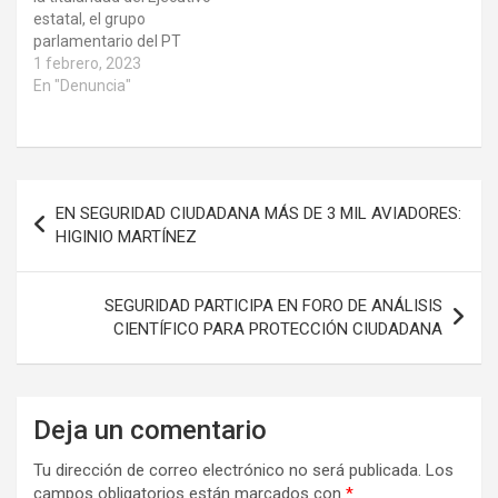
estatal, el grupo
parlamentario del PT
estará atento a que en
1 febrero, 2023
ningún momento se
En "Denuncia"
violente y vulnere el
proceso electoral
mediante el uso y entrega
de programas o acciones
Navegación
que incidan y condicionen
EN SEGURIDAD CIUDADANA MÁS DE 3 MIL AVIADORES:
el voto de la población,
de
HIGINIO MARTÍNEZ
afirmó el…
entradas
SEGURIDAD PARTICIPA EN FORO DE ANÁLISIS
CIENTÍFICO PARA PROTECCIÓN CIUDADANA
Deja un comentario
Tu dirección de correo electrónico no será publicada.
Los
campos obligatorios están marcados con
*