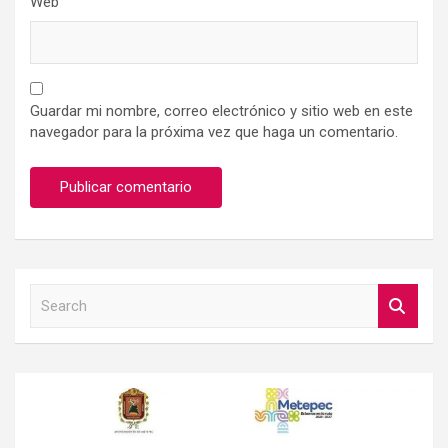
Web
Guardar mi nombre, correo electrónico y sitio web en este
navegador para la próxima vez que haga un comentario.
S
e
a
r
c
h