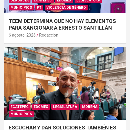
DENUNCIA
ECATEPEC
EDOMÉX
LEGISLATURA
MUNICIPIOS
PT
VIOLENCIA DE GÉNERO
TEEM DETERMINA QUE NO HAY ELEMENTOS
PARA SANCIONAR A ERNESTO SANTILLÁN
6 agosto, 2026
Redaccion
ECATEPEC
EDOMÉX
LEGISLATURA
MORENA
MUNICIPIOS
ESCUCHAR Y DAR SOLUCIONES TAMBIÉN ES