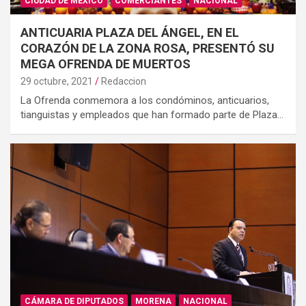
CIUDAD DE MÉXICO
COMERCIANTES
NACIONAL
ANTICUARIA PLAZA DEL ÁNGEL, EN EL
CORAZÓN DE LA ZONA ROSA, PRESENTÓ SU
MEGA OFRENDA DE MUERTOS
29 octubre, 2021
Redaccion
La Ofrenda conmemora a los condóminos, anticuarios,
tianguistas y empleados que han formado parte de Plaza…
CÁMARA DE DIPUTADOS
MORENA
NACIONAL