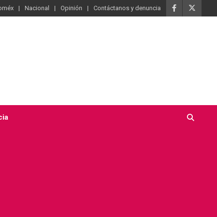
oméx
Nacional
Opinión
Contáctanos y denuncia
cia