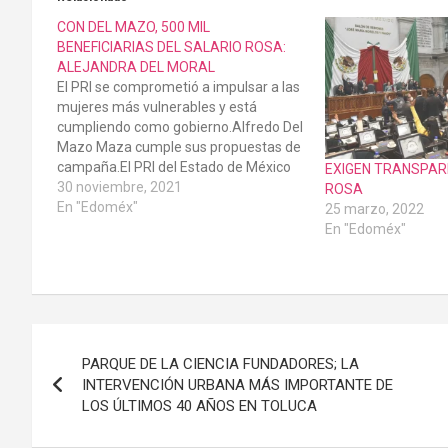
CON DEL MAZO, 500 MIL
BENEFICIARIAS DEL SALARIO ROSA:
ALEJANDRA DEL MORAL
El PRI se comprometió a impulsar a las
mujeres más vulnerables y está
cumpliendo como gobierno.Alfredo Del
Mazo Maza cumple sus propuestas de
campaña.El PRI del Estado de México
EXIGEN TRANSPAR
se siente orgulloso del gobierno estatal
30 noviembre, 2021
ROSA
emanado de sus siglas porque
En "Edoméx"
25 marzo, 2022
“tenemos en Alfredo Del Mazo Maza a
En "Edoméx"
un gobernador cumplidor…
Navegación
PARQUE DE LA CIENCIA FUNDADORES; LA
de
INTERVENCIÓN URBANA MÁS IMPORTANTE DE
LOS ÚLTIMOS 40 AÑOS EN TOLUCA
entradas