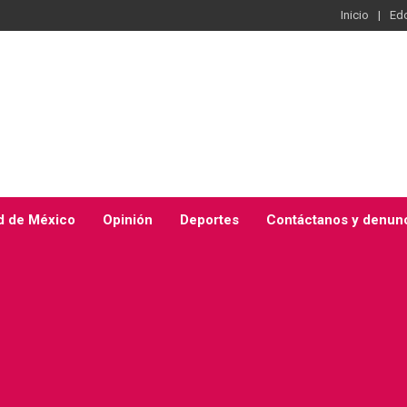
Inicio
Ed
d de México
Opinión
Deportes
Contáctanos y denun