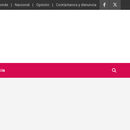
oméx
Nacional
Opinión
Contáctanos y denuncia
cia