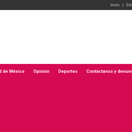
Inicio
Ed
d de México
Opinión
Deportes
Contáctanos y denun