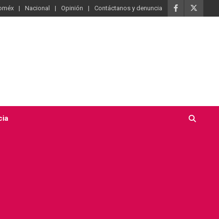
oméx
Nacional
Opinión
Contáctanos y denuncia
cia