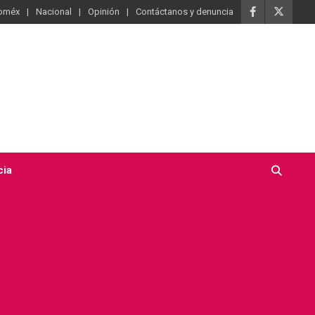
oméx
Nacional
Opinión
Contáctanos y denuncia
cia