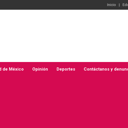
Inicio
Ed
d de México
Opinión
Deportes
Contáctanos y denun