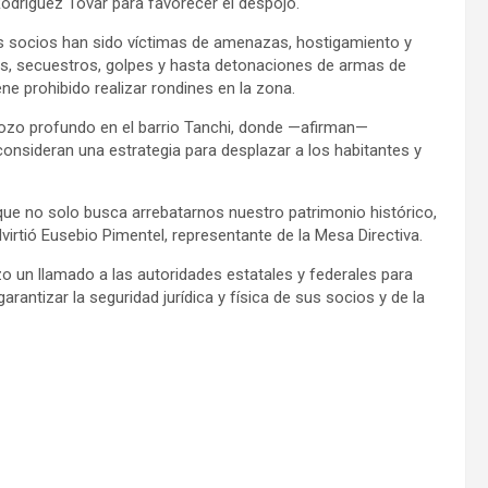
Rodríguez Tovar para favorecer el despojo.
us socios han sido víctimas de amenazas, hostigamiento y
cas, secuestros, golpes y hasta detonaciones de armas de
ene prohibido realizar rondines en la zona.
pozo profundo en el barrio Tanchi, donde —afirman—
onsideran una estrategia para desplazar a los habitantes y
que no solo busca arrebatarnos nuestro patrimonio histórico,
virtió Eusebio Pimentel, representante de la Mesa Directiva.
o un llamado a las autoridades estatales y federales para
rantizar la seguridad jurídica y física de sus socios y de la