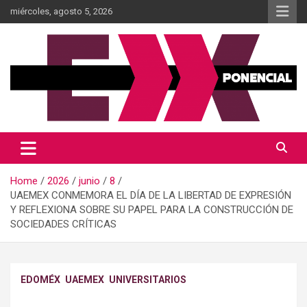
Skip
miércoles, agosto 5, 2026
to
content
Información al momento
Diario Xponencial Mx
Home
2026
junio
8
UAEMEX CONMEMORA EL DÍA DE LA LIBERTAD DE EXPRESIÓN
Y REFLEXIONA SOBRE SU PAPEL PARA LA CONSTRUCCIÓN DE
SOCIEDADES CRÍTICAS
EDOMÉX
UAEMEX
UNIVERSITARIOS