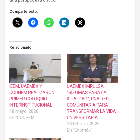
una perspectiva crítica.
Comparte esto:
Relacionado
IEEM, UAEMEX Y
UAEMEX IMPULSA
CODHEM REALIZARON
“RIZOMAS PARA LA
PRIMER COLOQUIO
IGUALDAD”, UNA RED
INTERINSTITUCIONAL
COMUNITARIA PARA
18 mayo, 2026
TRANSFORMAR LA VIDA
En "CODHEM"
UNIVERSITARIA
13 febrero, 2026
En "Edoméx"