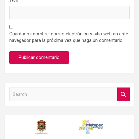
Guardar mi nombre, correo electrónico y sitio web en este
navegador para la próxima vez que haga un comentario.
S
e
a
r
c
h