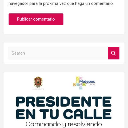
navegador para la próxima vez que haga un comentario.
S
e
a
r
c
h