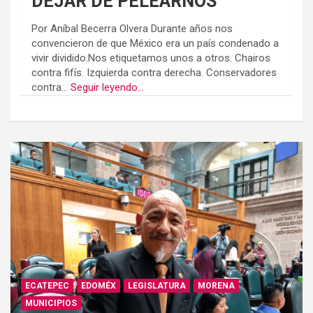
DEJAR DE PELEARNOS
Por Aníbal Becerra Olvera Durante años nos
convencieron de que México era un país condenado a
vivir dividido.Nos etiquetamos unos a otros. Chairos
contra fifís. Izquierda contra derecha. Conservadores
contra...
Seguir leyendo...
ECATEPEC
EDOMÉX
LEGISLATURA
MORENA
MUNICIPIOS