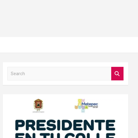
S
e
a
r
c
h