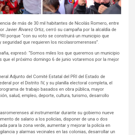
tencia de más de 30 mil habitantes de Nicolás Romero, entre
tor Javier Álvarez Ortiz, cerró su campaña por la alcaldía de
 PRI porque “con su voto se construirá un municipio que
 y seguridad que requieren los nicolasromerenses”.
ampaña, expresó: “Somos miles los que queremos un municipio
s que el próximo domingo 6 de junio votaremos por la mejor
ral Adjunto del Comité Estatal del PRI del Estado de
ral por el Distrito IV, y su planilla electoral completa, el
u programa de trabajo basados en obra pública, mayor
ión, salud, empleo, deporte, cultura, turismo, desarrollo
colasromerenses al instrumentar durante su gobierno nueve
aumento de salario a los policías, disponer de una o dos
ntada para la zona verde, aumentar y mejorar la policía en
ilancia y alarmas vecinales en las colonias, desarrollar un