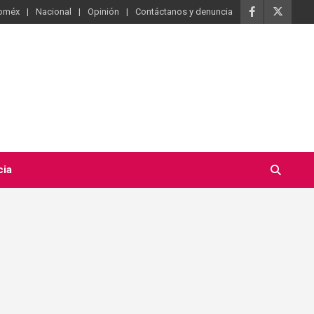
oméx
Nacional
Opinión
Contáctanos y denuncia
cia