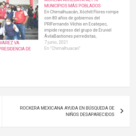
MUNICIPIOS MÁS POBLADOS
En Chimalhuacán, Xóchitl Flores rompe
con 80 años de gobiernos del
PRIFernando Vilchis en Ecatepec,
impide regreso del grupo de Eruviel
ÁvilaBastiones perredistas,
Nezahualcoyotl y Tultepec serán
7 junio, 2021
LVAREZ VA
gobernados por Morena ECATEPEC,
En "Chimalhuacan"
PRESIDENCIA DE
Méx., a 07 de junio de 2021. Al
arrebatar bastiones del PRI, como
Chimalhuacán, Ixtapaluca, y obtener el
triunfo…
ROCKERA MEXICANA AYUDA EN BÚSQUEDA DE
NIÑOS DESAPARECIDOS