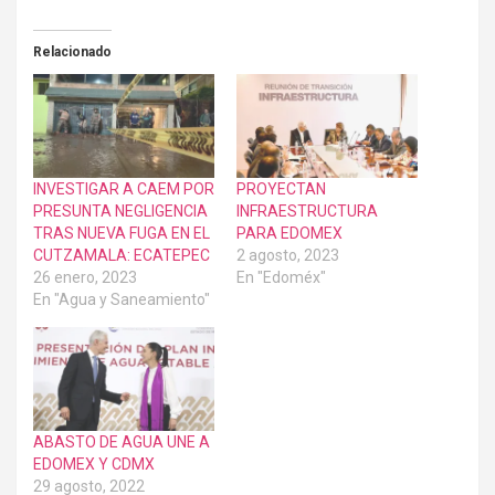
Relacionado
INVESTIGAR A CAEM POR
PROYECTAN
PRESUNTA NEGLIGENCIA
INFRAESTRUCTURA
TRAS NUEVA FUGA EN EL
PARA EDOMEX
CUTZAMALA: ECATEPEC
2 agosto, 2023
26 enero, 2023
En "Edoméx"
En "Agua y Saneamiento"
ABASTO DE AGUA UNE A
EDOMEX Y CDMX
29 agosto, 2022